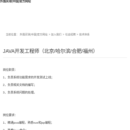
外围买球(中国)官方网站
当前位置：
外围买球(中国)官方网站
>
加入我们
>
社会招聘
>
技术体系
JAVA开发工程师（北京/哈尔滨/合肥/福州）
岗位职责：
1、负责系统功能需求的开发测试上线；
2、负责相关文档的编写；
3、负责系统问题的处理。
岗位要求：
1、精通java编程，熟悉vue和jsp编程；