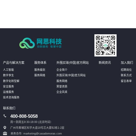
04
精准营销决策：
基于
大量用户数据，为企业提供精准的用户画像和市场洞察，
制定更加精准的营销策略和推广活动，提高营销效果和投资回报率。
产品与解决方案
服务体系
外围买球(中国)官方网站
新闻资讯
加入我们
人工智能
服务级别
企业简介
招聘岗位
数字孪生
服务网络
外围买球(中国)官方网站
联系方式
数字化转型解
服务网络
留言表单
安全服务
荣誉资质
运维服务
企业风采
技术咨询服务
联系我们
400-808-5058
周一到周五9:30-18:00 (北京时间）
广州市黄埔区科学大道18号芯大厦B2栋1-2层
商务合作: marketing@casadomoras.com