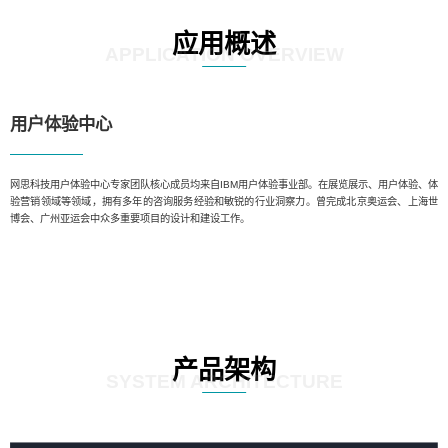
应用概述
APPLICATION OVERVIEW
用户体验中心
网思科技用户体验中心专家团队核心成员均来自IBM用户体验事业部。在展览展示、用户体验、体
验营销领域等领域，拥有多年的咨询服务经验和敏锐的行业洞察力。曾完成北京奥运会、上海世
博会、广州亚运会中众多重要项目的设计和建设工作。
产品架构
SYSTEM ARCHITECTURE