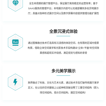
全生命周期的展厅管理平台，保证展厅高效稳定的运营效率；基于
SAAS服务的管理平台；本地展示内容可以无缝部署到多处异地展示
厅；具备对各种形式展示空间以及数字屏幕内容提供管理功能扩展性
全景沉浸式体验
通过图像融合技术打造具有沉浸感的体验空间，在有限的区域内借景
构景，借助立体空间美学和光影技术手段构建出“立体+平面”的空间效
果感和超现实环绕感，满足视觉与感知的享受
多元美学展示
跨界融合了科技、文化与艺术元素，通过技术手段打破传统展厅美学
定义，在以往的空间基础上以延伸和突破诠释了三重空间结构（即入
场空间结构、观众空间结构、展区空间结构）