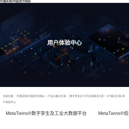
外围买球(中国)官方网站
用户体验中心
当前位置：
外围买球(中国)官方网站
>
产品与解决方案
>
数字孪生(DT)平台及解决方案
>
DT解决方案-用
户体验中心
MetaTwins®数字孪生及工业大数据平台
MetaTwin