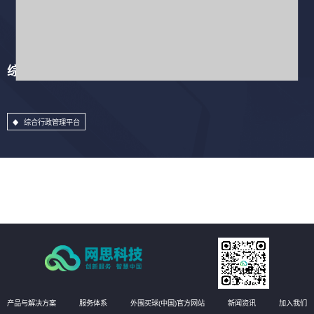
综合行政管理平台
综合行政管理平台
产品与解决方案
服务体系
外围买球(中国)官方网站
新闻资讯
加入我们