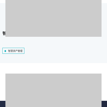
智慧资产管理
智慧资产管理