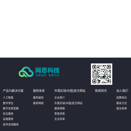
场景，及时获知运行风险，通过3D动态方式进行故障处理和远程干预。
02
管理运营决策：通过真实场景与数据的完美融合和实时呈现，真实再现实际的
生产状态，有助于管理者更高效直观的获知数据，并作出相应决策，甚至可以
对决策进行模拟推演，以达到最优化决策的目的。
03
设备资产管理：通过物联网数据的采集，实时获知设备资产状态信息和健康状
况。无需到现场即可实现资产的有效维护；同时还可定义相应的管理阈值，系
统自动预警，对设备进行预测性维护，选择性保养和更换，大幅降低设备资产
维护成本。
产品与解决方案
服务体系
外围买球(中国)官方网站
新闻资讯
加入我们
人工智能
服务级别
企业简介
招聘岗位
数字孪生
服务网络
外围买球(中国)官方网站
联系方式
数字化转型解
服务网络
留言表单
安全服务
荣誉资质
运维服务
企业风采
技术咨询服务