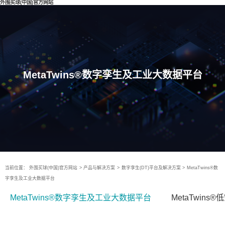
外围买球(中国)官方网站
MetaTwins®数字孪生及工业大数据平台
当前位置：
外围买球(中国)官方网站
>
产品与解决方案
>
数字孪生(DT)平台及解决方案
>
MetaTwins®数
字孪生及工业大数据平台
MetaTwins®数字孪生及工业大数据平台
MetaTwin